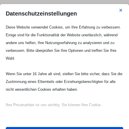
×
Irgendwann wird man zu alt für die jugendlichen
Datenschutzeinstellungen
Wettkampfmannschaften – Zeit für die Masters.
Unter Anleitung von Trainer Ansgar Doehmen
stehen bei den Masters die Verfeinerung von
Diese Website verwendet Cookies, um Ihre Erfahrung zu verbessern.
Technik und der Beibehalt der Form im Fokus. Es
können alle Schwimmer ab dem 18. Lebensjahr
Einige sind für die Funktionalität der Website unerlässlich, während
trainieren und fit bleiben.
andere uns helfen, Ihre Nutzungserfahrung zu analysieren und zu
Die Masters
18 Jahre – offen
verbessern. Bitte überprüfen Sie Ihre Optionen und treffen Sie Ihre
Ziel:
Wahl.
Kraft Ausdauer Training
Beibehalt der Form
Trainingszeiten:
Wenn Sie unter 16 Jahre alt sind, stellen Sie bitte sicher, dass Sie die
Montag: 20:30- 22:00 Uhr
Donnerstag: 20:30 – 22:00 Uhr
Zustimmung eines Elternteils oder Erziehungsberechtigten für alle
nicht wesentlichen Cookies erhalten haben.
Ihre Privatsphäre ist uns wichtig. Sie können Ihre Cookie-
Einstellungen jederzeit anpassen. Für weitere Informationen darüber,
wie wir Daten verwenden, lesen Sie bitte unsere Datenschutzrichtlinie.
Sie können Ihre Präferenzen jederzeit ändern, indem Sie auf die