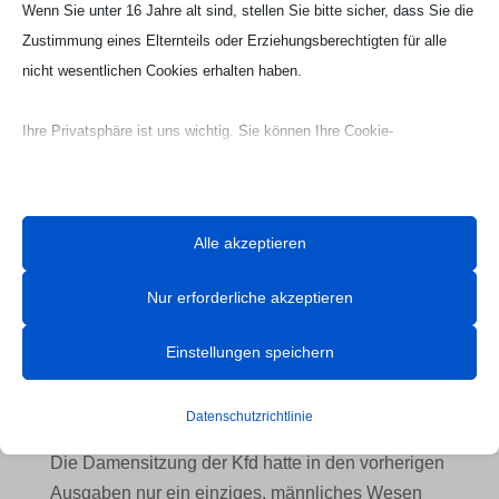
Wenn Sie unter 16 Jahre alt sind, stellen Sie bitte sicher, dass Sie die
Verpackungsmaterial, ließ nicht nur die ersten
Zustimmung eines Elternteils oder Erziehungsberechtigten für alle
Zuschauerreihen aufkreischen, auch wenn sie
nicht wesentlichen Cookies erhalten haben.
sich nach ihrem Flug erst einmal dort gemütlich
machte.
Ihre Privatsphäre ist uns wichtig. Sie können Ihre Cookie-
Einstellungen jederzeit anpassen. Für weitere Informationen darüber,
wie wir Daten verwenden, lesen Sie bitte unsere Datenschutzrichtlinie.
Sie können Ihre Präferenzen jederzeit ändern, indem Sie auf die
Alle akzeptieren
Schaltfläche „Einstellungen“ unten klicken.
Nur erforderliche akzeptieren
Beachten Sie, dass das Deaktivieren bestimmter Arten von Cookies
Ihr Erlebnis auf der Website und die von uns angebotenen Dienste
Einstellungen speichern
beeinträchtigen kann.
Datenschutzrichtlinie
Essenzielle
Die Damensitzung der Kfd hatte in den vorherigen
Essenzielle Cookies und Dienste ermöglichen grundlegende
Ausgaben nur ein einziges, männliches Wesen
Funktionen und sind für das ordnungsgemäße Funktionieren der