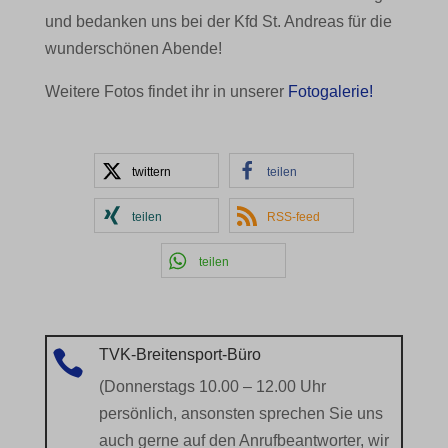
und bedanken uns bei der Kfd St. Andreas für die
nicht in die anderen spezifischen Kategorien fallen oder nicht
wunderschönen Abende!
eindeutig kategorisiert wurden.
Details anzeigen
Weitere Fotos findet ihr in unserer
Fotogalerie!
borlabs-cookie
twittern
teilen
et-editing-post-*
et-recommend-sync-post-*
teilen
RSS-feed
et-reloaded-post-*
teilen
et-saved-post*
MicrosoftApplicationsTelemetryDeviceId
TVK-Breitensport-Büro

MicrosoftApplicationsTelemetryFirstLaunchTime
(Donnerstags 10.00 – 12.00 Uhr
rand_code_*
persönlich, ansonsten sprechen Sie uns
auch gerne auf den Anrufbeantworter, wir
ssm_au_c