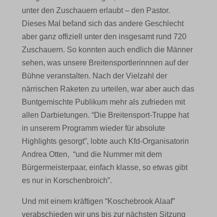
unter den Zuschauern erlaubt – den Pastor.
Website erforderlich. Diese Cookies und Dienste erfordern keine
Dieses Mal befand sich das andere Geschlecht
Zustimmung des Nutzers gemäß der DSGVO.
aber ganz offiziell unter den insgesamt rund 720
Details anzeigen
Zuschauern. So konnten auch endlich die Männer
Analyse
sehen, was unsere Breitensportlerinnnen auf der
et-editor-available-post-*
Statistik-Cookies sammeln Nutzungsinformationen, die uns
Bühne veranstalten. Nach der Vielzahl der
Einblicke geben, wie unsere Besucher mit unserer Website
mhcookie
närrischen Raketen zu urteilen, war aber auch das
interagieren.
Buntgemischte Publikum mehr als zufrieden mit
PHPSESSID
Details anzeigen
allen Darbietungen. “Die Breitensport-Truppe hat
wfwaf-authcookie*
in unserem Programm wieder für absolute
Marketing
_clsk
Highlights gesorgt”, lobte auch Kfd-Organisatorin
wordpress_logged_in_*
Marketing-Dienste werden von Drittanbietern oder Publishern
Andrea Otten, “und die Nummer mit dem
genutzt, um personalisierte Anzeigen zu zeigen. Sie tun dies,
_pk_id*
wordpress_test_cookie
Bürgermeisterpaar, einfach klasse, so etwas gibt
indem sie Besucher über verschiedene Websites hinweg verfolgen.
_pk_ref*
wp-settings-*
es nur in Korschenbroich”.
Details anzeigen
_pk_ses*
wp-settings-time-*
Und mit einem kräftigen “Koschebrook Alaaf”
Andere Dienste
_clck
verabschieden wir uns bis zur nächsten Sitzung
Diese Kategorie umfasst alle Cookies, Domains und Dienste, die