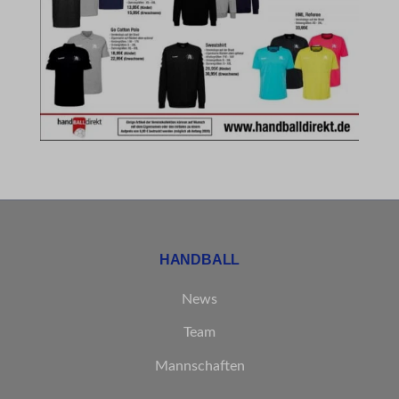
et-reloaded-post-*
et-saved-post*
MicrosoftApplicationsTelemetryDeviceId
MicrosoftApplicationsTelemetryFirstLaunchTime
rand_code_*
ssm_au_c
HANDBALL
News
Team
Mannschaften