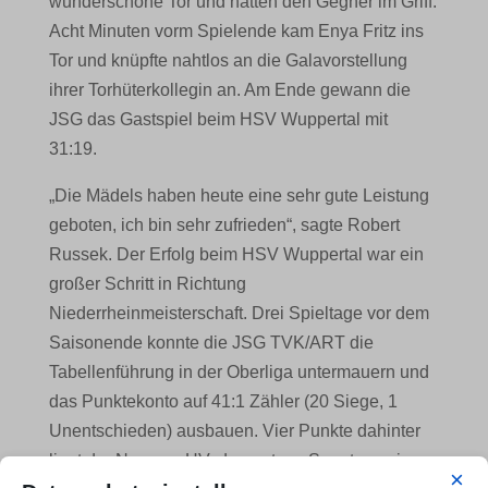
wunderschöne Tor und hatten den Gegner im Griff.
Acht Minuten vorm Spielende kam Enya Fritz ins
Tor und knüpfte nahtlos an die Galavorstellung
ihrer Torhüterkollegin an. Am Ende gewann die
JSG das Gastspiel beim HSV Wuppertal mit
31:19.
„Die Mädels haben heute eine sehr gute Leistung
geboten, ich bin sehr zufrieden“, sagte Robert
Russek. Der Erfolg beim HSV Wuppertal war ein
großer Schritt in Richtung
Niederrheinmeisterschaft. Drei Spieltage vor dem
Saisonende konnte die JSG TVK/ART die
Tabellenführung in der Oberliga untermauern und
das Punktekonto auf 41:1 Zähler (20 Siege, 1
Unentschieden) ausbauen. Vier Punkte dahinter
liegt der Neusser HV, der erst am Sonntag seine
×