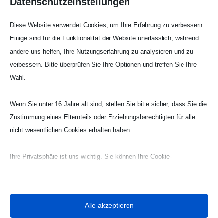
Partie vom 21. Spieltag gegen den TV Haan
Datenschutzeinstellungen
austrägt. Am kommenden Samstag (16.40 Uhr,
Diese Website verwendet Cookies, um Ihre Erfahrung zu verbessern.
Waldsporthalle) steigt das vorletzte Heimspiel der
Einige sind für die Funktionalität der Website unerlässlich, während
JSG TVK/ART in Korschenbroich. Gegen den
andere uns helfen, Ihre Nutzungserfahrung zu analysieren und zu
Tabellenzwölften aus Borken, der am Samstag
verbessern. Bitte überprüfen Sie Ihre Optionen und treffen Sie Ihre
den TV Lobberich empfängt, will die JSG den 21.
Wahl.
Saisonsieg einfahren.
Aufstellung und Torschützen der JSG TVK/ART im
Wenn Sie unter 16 Jahre alt sind, stellen Sie bitte sicher, dass Sie die
Spiel beim HSV Wuppertal:
Zustimmung eines Elternteils oder Erziehungsberechtigten für alle
Katja Grewe, Enya Fritz – Laura Wolf, Sarah
nicht wesentlichen Cookies erhalten haben.
Richter (2), Azra Kartal (2), Lena Schleupen (5),
Jasmin Lüdtke (6), Martyna Lipiejko, Julia Russek
Ihre Privatsphäre ist uns wichtig. Sie können Ihre Cookie-
(6), Sina Söntgen (5), Isabel Kaphahn (2), Sina
Einstellungen jederzeit anpassen. Für weitere Informationen darüber,
Meyer (3)
wie wir Daten verwenden, lesen Sie bitte unsere Datenschutzrichtlinie.
Sie können Ihre Präferenzen jederzeit ändern, indem Sie auf die
twittern
teilen
Alle akzeptieren
Schaltfläche „Einstellungen“ unten klicken.