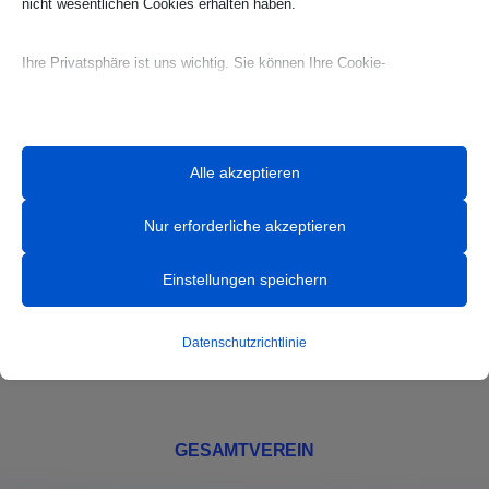
nicht wesentlichen Cookies erhalten haben.
Ihre Privatsphäre ist uns wichtig. Sie können Ihre Cookie-
Einstellungen jederzeit anpassen. Für weitere Informationen darüber,
wie wir Daten verwenden, lesen Sie bitte unsere Datenschutzrichtlinie.
Sie können Ihre Präferenzen jederzeit ändern, indem Sie auf die
Alle akzeptieren
Schaltfläche „Einstellungen“ unten klicken.
Nur erforderliche akzeptieren
HANDBALL
Beachten Sie, dass das Deaktivieren bestimmter Arten von Cookies
Ihr Erlebnis auf der Website und die von uns angebotenen Dienste
News
Einstellungen speichern
beeinträchtigen kann.
Team
Datenschutzrichtlinie
Essenzielle
Mannschaften
Essenzielle Cookies und Dienste ermöglichen grundlegende
Funktionen und sind für das ordnungsgemäße Funktionieren der
GESAMTVEREIN
Website erforderlich. Diese Cookies und Dienste erfordern keine
Zustimmung des Nutzers gemäß der DSGVO.