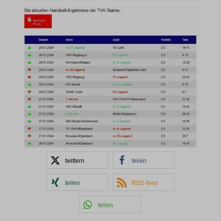
twittern
teilen
teilen
RSS-feed
teilen