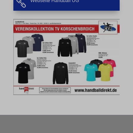
Webseite Handball UG

et-editing-post-*
et-recommend-sync-post-*
et-reloaded-post-*
et-saved-post*
MicrosoftApplicationsTelemetryDeviceId
MicrosoftApplicationsTelemetryFirstLaunchTime
rand_code_*
ssm_au_c