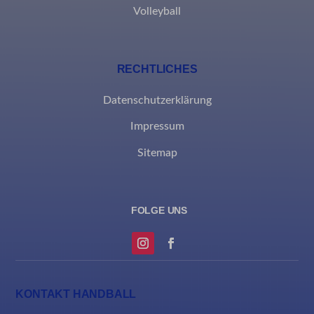
Volleyball
et-recommend-sync-post-*
et-reloaded-post-*
RECHTLICHES
et-saved-post*
MicrosoftApplicationsTelemetryDeviceId
Datenschutzerklärung
MicrosoftApplicationsTelemetryFirstLaunchTime
Impressum
rand_code_*
Sitemap
ssm_au_c
KONTAKT HANDBALL