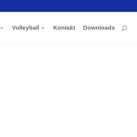
Volleyball
Kontakt
Downloads
Kontakt Handball
Tobias Hintzen
Mobil: 0177 2703058
Email:
Tobias Hintzen