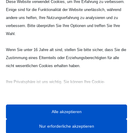
Diese Website verwendet Cookies, um Ihre Erfahrung zu verbessern.
Einige sind für die Funktionalität der Website unerlässlich, während
andere uns helfen, Ihre Nutzungserfahrung zu analysieren und zu
verbessern. Bitte überprüfen Sie Ihre Optionen und treffen Sie Ihre
Wahl.
Wenn Sie unter 16 Jahre alt sind, stellen Sie bitte sicher, dass Sie die
Webseite Handball UG

Zustimmung eines Elternteils oder Erziehungsberechtigten für alle
nicht wesentlichen Cookies erhalten haben.
Ihre Privatsphäre ist uns wichtig. Sie können Ihre Cookie-
Einstellungen jederzeit anpassen. Für weitere Informationen darüber,
wie wir Daten verwenden, lesen Sie bitte unsere Datenschutzrichtlinie.
Sie können Ihre Präferenzen jederzeit ändern, indem Sie auf die
Alle akzeptieren
Schaltfläche „Einstellungen“ unten klicken.
Nur erforderliche akzeptieren
Beachten Sie, dass das Deaktivieren bestimmter Arten von Cookies