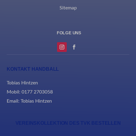
et-saved-post*
Sitemap
MicrosoftApplicationsTelemetryDeviceId
MicrosoftApplicationsTelemetryFirstLaunchTime
rand_code_*
ssm_au_c
KONTAKT HANDBALL
Tobias Hintzen
Mobil: 0177 2703058
Email:
Tobias Hintzen
VEREINSKOLLEKTION DES TVK BESTELLEN