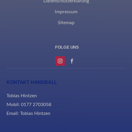
Datenschutzerklärung
et-saved-post*
Impressum
MicrosoftApplicationsTelemetryDeviceId
Sitemap
MicrosoftApplicationsTelemetryFirstLaunchTime
rand_code_*
ssm_au_c
KONTAKT HANDBALL
Tobias Hintzen
Mobil: 0177 2703058
Email:
Tobias Hintzen