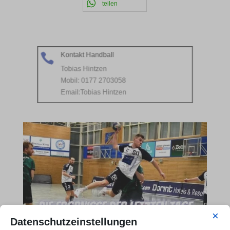
teilen
Kontakt Handball

Tobias Hintzen
Mobil: 0177 2703058
Email:
Tobias Hintzen
×
Datenschutzeinstellungen