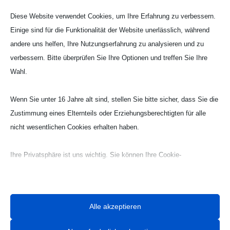
Diese Website verwendet Cookies, um Ihre Erfahrung zu verbessern.
Einige sind für die Funktionalität der Website unerlässlich, während
andere uns helfen, Ihre Nutzungserfahrung zu analysieren und zu
verbessern. Bitte überprüfen Sie Ihre Optionen und treffen Sie Ihre
Wahl.
Wenn Sie unter 16 Jahre alt sind, stellen Sie bitte sicher, dass Sie die
Zustimmung eines Elternteils oder Erziehungsberechtigten für alle
Webseite Handball UG

nicht wesentlichen Cookies erhalten haben.
Ihre Privatsphäre ist uns wichtig. Sie können Ihre Cookie-
Einstellungen jederzeit anpassen. Für weitere Informationen darüber,
wie wir Daten verwenden, lesen Sie bitte unsere Datenschutzrichtlinie.
Sie können Ihre Präferenzen jederzeit ändern, indem Sie auf die
Alle akzeptieren
Schaltfläche „Einstellungen“ unten klicken.