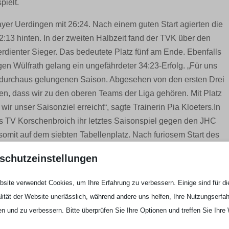
pielt.
er Uerdingen mit 26:24. Nach einem guten Start agierten die
:13 hinten. In der zweiten Halbzeit fand der TVK über den
rdienter Sieger. Das bedeutete Platz fünf am Ende. Ebenfalls
en Wülfrath gelang ein ungefährdeter 34:23-Erfolg. „Für uns
r durchaus gelungenen Saison. Abgesehen von den ersten Drei
en, dass wir zu den oberen Teams der Liga gehören. Mit Platz
wir unser Saisonziel erreicht“, sagte Trainerin Pia Kloeters.In
s TV Korschenbroich ihr letztes Saisonspiel gegen den JHC
mit auf dem siebten Tabellenplatz. Nach furiosem Start des
 zur Halbzeit auf 14:11 heranspielen. Der TVK kam dann in der
schutzeinstellungen
e sich bis zur 50. Minute einen deutlichen 30:19-Vorsprung
site verwendet Cookies, um Ihre Erfahrung zu verbessern. Einige sind für di
lität der Website unerlässlich, während andere uns helfen, Ihre Nutzungserfa
l beendete die Saison erfolgreich mit einem 35:32-Sieg gegen
en und zu verbessern. Bitte überprüfen Sie Ihre Optionen und treffen Sie Ihre
V in Führung und gab diese bis zum Ende des Spiels nicht
als Vierter ein.