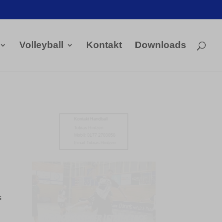
Volleyball
Kontakt
Downloads
Kontakt Handball

Tobias Hintzen
Mobil: 0177 2703058
Email:
Tobias Hintzen
s