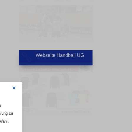
Webseite Handball UG

×
e
hrung zu
 Wahl.