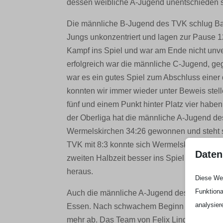
dessen weibliche A-Jugend unentschieden s
Die männliche B-Jugend des TVK schlug Bay
Jungs unkonzentriert und lagen zur Pause 12
Kampf ins Spiel und war am Ende nicht unve
erfolgreich war die männliche C-Jugend, geg
war es ein gutes Spiel zum Abschluss eine
konnten wir immer wieder unter Beweis stell
fünf und einem Punkt hinter Platz vier haben 
der Oberliga hat die männliche A-Jugend de
Wermelskirchen 34:26 gewonnen und steht so
TVK mit 8:3 konnte sich Wermelskirchen bis
Daten
zweiten Halbzeit besser ins Spiel und spielt
heraus.
Diese Web
Funktiona
Auch die männliche A-Jugend des ATV Biese
analysier
Essen. Nach schwachem Beginn ging der AT
mehr ab. Das Team von Felix Linden läuft so 