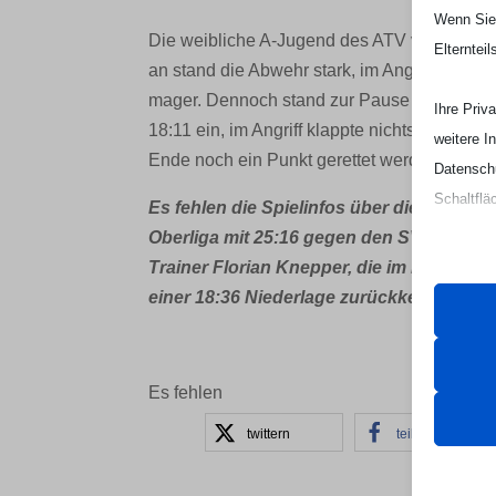
Wenn Sie 
Die weibliche A-Jugend des ATV verschenkt
Elterntei
an stand die Abwehr stark, im Angriff wurden
mager. Dennoch stand zur Pause eine 15:10
Ihre Priv
18:11 ein, im Angriff klappte nichts mehr, 
weitere I
Ende noch ein Punkt gerettet werden konnt
Datenschu
Schaltflä
Es fehlen die Spielinfos über die weiblic
Oberliga mit 25:16 gegen den SV Friedri
Beachten 
Trainer Florian Knepper, die im Lokalde
und die v
einer 18:36 Niederlage zurückkehrte.
Essen
Essenz
Es fehlen
ordnun
twittern
teilen
keine