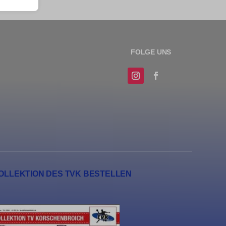
sere
erte
 hinweg
n
OLLEKTION DES TVK BESTELLEN