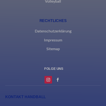
Volleyball
_clck
Diese Kategorie umfasst alle Cookies, Domains und Dienste, die
nicht in die anderen spezifischen Kategorien fallen oder nicht
eindeutig kategorisiert wurden.
RECHTLICHES
Details anzeigen
Datenschutzerklärung
borlabs-cookie
Impressum
et-editing-post-*
Sitemap
et-recommend-sync-post-*
et-reloaded-post-*
et-saved-post*
MicrosoftApplicationsTelemetryDeviceId
MicrosoftApplicationsTelemetryFirstLaunchTime
KONTAKT HANDBALL
rand_code_*