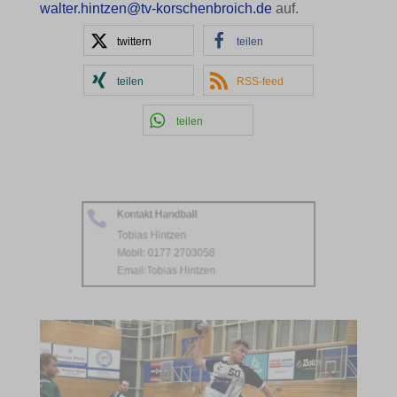
walter.hintzen@tv-korschenbroich.de
auf.
twittern
teilen
teilen
RSS-feed
teilen
Kontakt Handball

Tobias Hintzen
Mobil: 0177 2703058
Email:
Tobias Hintzen