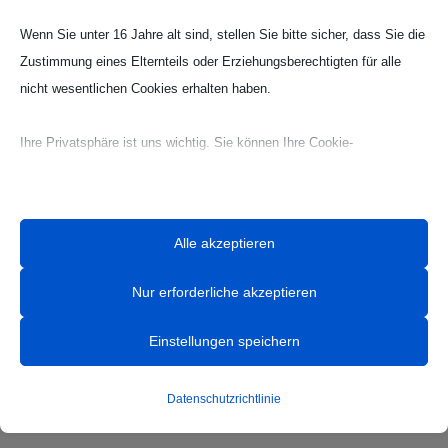
Wenn Sie unter 16 Jahre alt sind, stellen Sie bitte sicher, dass Sie die
Zustimmung eines Elternteils oder Erziehungsberechtigten für alle
nicht wesentlichen Cookies erhalten haben.
Ihre Privatsphäre ist uns wichtig. Sie können Ihre Cookie-
Einstellungen jederzeit anpassen. Für weitere Informationen darüber,
wie wir Daten verwenden, lesen Sie bitte unsere Datenschutzrichtlinie.
Sie können Ihre Präferenzen jederzeit ändern, indem Sie auf die
Alle akzeptieren
Schaltfläche „Einstellungen“ unten klicken.
Nur erforderliche akzeptieren
Beachten Sie, dass das Deaktivieren bestimmter Arten von Cookies
Ihr Erlebnis auf der Website und die von uns angebotenen Dienste
Einstellungen speichern
beeinträchtigen kann.
HANDBALL
Datenschutzrichtlinie
Essenzielle
News
Essenzielle Cookies und Dienste ermöglichen grundlegende