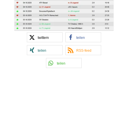
twittern
teilen
teilen
RSS-feed
teilen
Kontakt Handball
Tobias Hintzen
Mobil: 0177 2703058
Email:
Tobias Hintzen