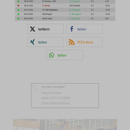
twittern
teilen
teilen
RSS-feed
teilen
Kontakt Handball

Tobias Hintzen
Mobil: 0177 2703058
Email:
Tobias Hintzen