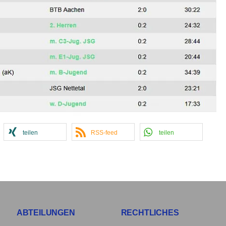
teilen
RSS-feed
teilen
ABTEILUNGEN
RECHTLICHES