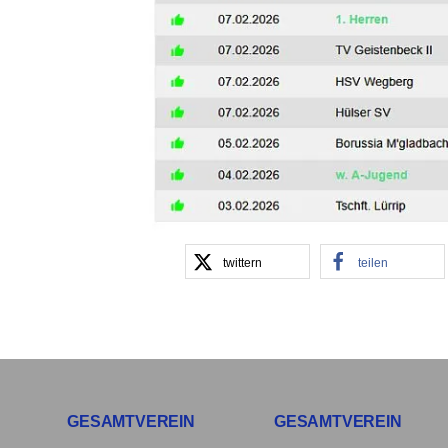
twittern
teilen
GESAMTVEREIN
GESAMTVEREIN