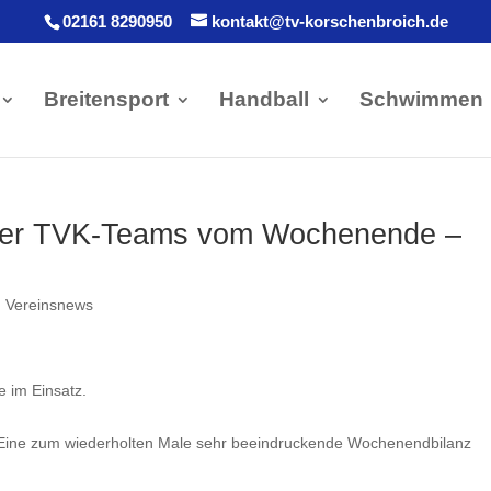
02161 8290950
kontakt@tv-korschenbroich.de
Breitensport
Handball
Schwimmen
 der TVK-Teams vom Wochenende –
,
Vereinsnews
 im Einsatz.
: Eine zum wiederholten Male sehr beeindruckende Wochenendbilanz