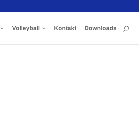
Volleyball
Kontakt
Downloads
Kontakt Handball
Tobias Hintzen
Mobil: 0177 2703058
Email:
Tobias Hintzen