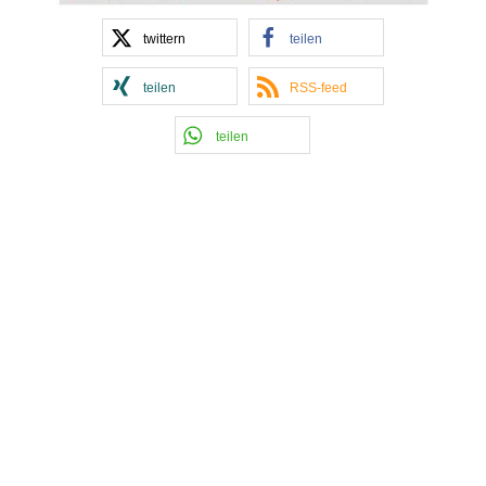
twittern
teilen
teilen
RSS-feed
teilen
Kontakt Handball
Tobias Hintzen
Mobil: 0177 2703058
Email:
Tobias Hintzen