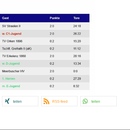
teilen
RSS-feed
teilen