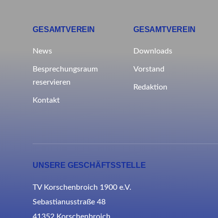
GESAMTVEREIN
GESAMTVEREIN
News
Downloads
Besprechungsraum
Vorstand
reservieren
Redaktion
Kontakt
UNSERE GESCHÄFTSSTELLE
TV Korschenbroich 1900 e.V.
Sebastianusstraße 48
41352 Korschenbroich