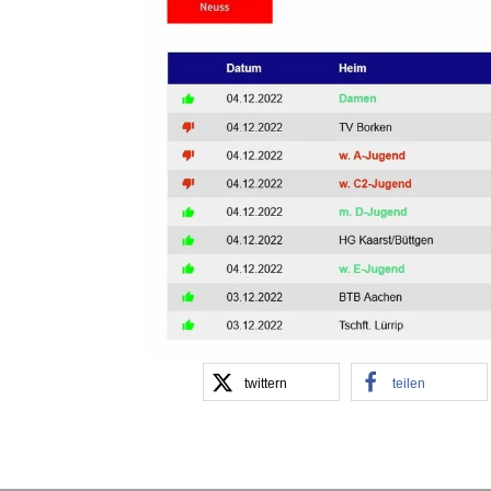
twittern
teilen