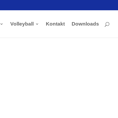
Volleyball
Kontakt
Downloads
Kontakt Handball
Tobias Hintzen
Mobil: 0177 2703058
Email:
Tobias Hintzen