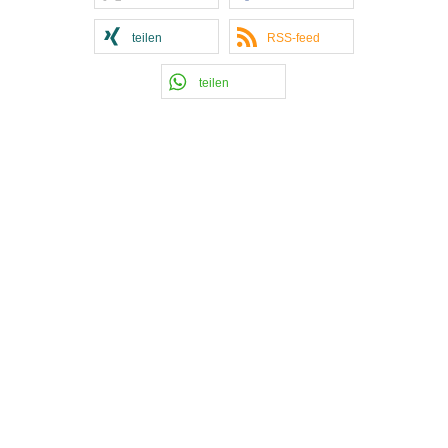
teilen
RSS-feed
teilen
Kontakt Handball
Tobias Hintzen
Mobil: 0177 2703058
Email:
Tobias Hintzen