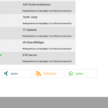
teilen
RSS-feed
teilen