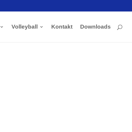
Volleyball
Kontakt
Downloads
Kontakt Handball
Tobias Hintzen
Mobil: 0177 2703058
Email:
Tobias Hintzen