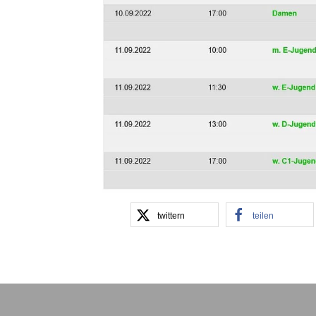
twittern
teilen