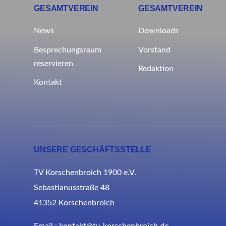
GESAMTVEREIN
GESAMTVEREIN
News
Downloads
Besprechungsraum
Vorstand
reservieren
Redaktion
Kontakt
UNSERE GESCHÄFTSSTELLE
TV Korschenbroich 1900 e.V.
Sebastianusstraße 48
41352 Korschenbroich
Email : kontakt@tv-korschenbroich.de