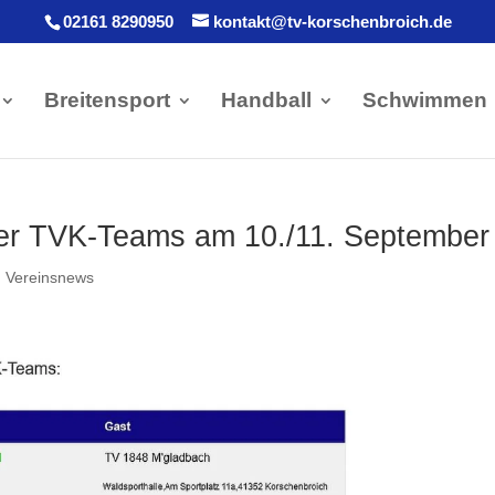
02161 8290950
kontakt@tv-korschenbroich.de
Breitensport
Handball
Schwimmen
der TVK-Teams am 10./11. September
,
Vereinsnews