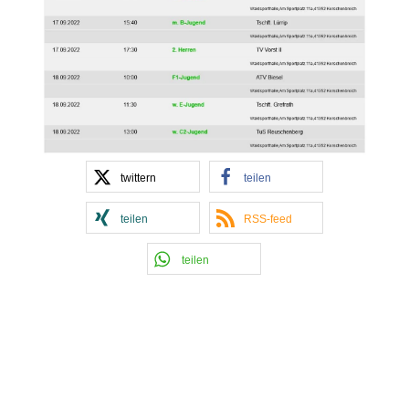
twittern
teilen
teilen
RSS-feed
teilen
Kontakt Handball
Tobias Hintzen
Mobil: 0177 2703058