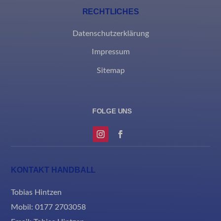
RECHTLICHES
et-reloaded-post-*
et-saved-post*
Datenschutzerklärung
MicrosoftApplicationsTelemetryDeviceId
Impressum
MicrosoftApplicationsTelemetryFirstLaunchTime
Sitemap
rand_code_*
ssm_au_c
KONTAKT HANDBALL
Tobias Hintzen
Mobil: 0177 2703058