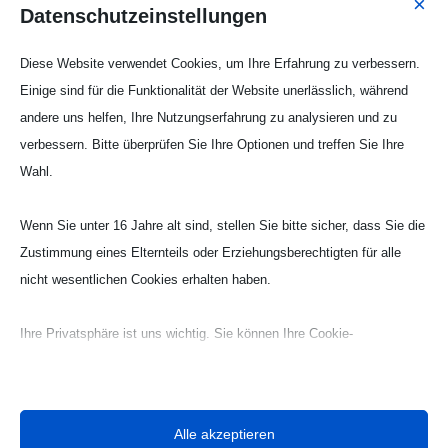
×
Datenschutzeinstellungen
Diese Website verwendet Cookies, um Ihre Erfahrung zu verbessern.
Einige sind für die Funktionalität der Website unerlässlich, während
andere uns helfen, Ihre Nutzungserfahrung zu analysieren und zu
verbessern. Bitte überprüfen Sie Ihre Optionen und treffen Sie Ihre
Wahl.
Wenn Sie unter 16 Jahre alt sind, stellen Sie bitte sicher, dass Sie die
Zustimmung eines Elternteils oder Erziehungsberechtigten für alle
nicht wesentlichen Cookies erhalten haben.
Webseite Handball UG

Ihre Privatsphäre ist uns wichtig. Sie können Ihre Cookie-
Einstellungen jederzeit anpassen. Für weitere Informationen darüber,
wie wir Daten verwenden, lesen Sie bitte unsere Datenschutzrichtlinie.
Sie können Ihre Präferenzen jederzeit ändern, indem Sie auf die
Alle akzeptieren
Schaltfläche „Einstellungen“ unten klicken.