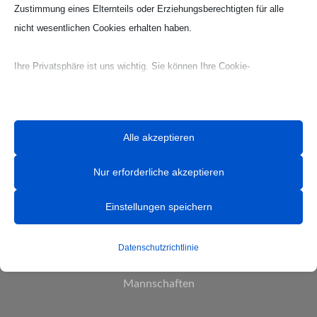
Zustimmung eines Elternteils oder Erziehungsberechtigten für alle
nicht wesentlichen Cookies erhalten haben.
Ihre Privatsphäre ist uns wichtig. Sie können Ihre Cookie-
Einstellungen jederzeit anpassen. Für weitere Informationen darüber,
wie wir Daten verwenden, lesen Sie bitte unsere Datenschutzrichtlinie.
Sie können Ihre Präferenzen jederzeit ändern, indem Sie auf die
Alle akzeptieren
Schaltfläche „Einstellungen“ unten klicken.
Nur erforderliche akzeptieren
Beachten Sie, dass das Deaktivieren bestimmter Arten von Cookies
HANDBALL
Ihr Erlebnis auf der Website und die von uns angebotenen Dienste
Einstellungen speichern
beeinträchtigen kann.
News
Datenschutzrichtlinie
Team
Essenzielle
Essenzielle Cookies und Dienste ermöglichen grundlegende
Mannschaften
Funktionen und sind für das ordnungsgemäße Funktionieren der
Website erforderlich. Diese Cookies und Dienste erfordern keine