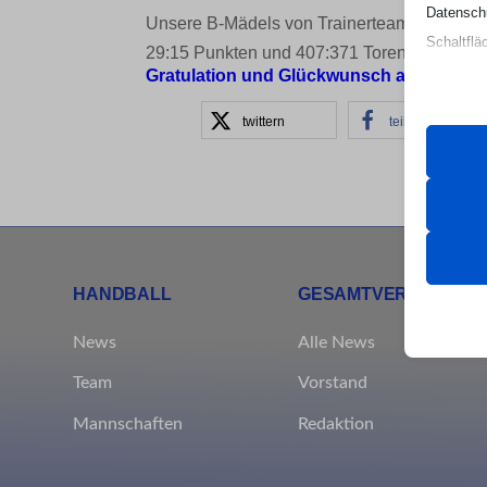
Datenschu
Unsere B-Mädels von Trainerteam Carten Hi
Schaltflä
29:15 Punkten und 407:371 Toren Platz 4 in 
Gratulation und Glückwunsch an die Spie
Beachten 
twittern
teilen
und die v
Essen
Essenz
ordnun
keine
HANDBALL
GESAMTVEREIN
News
Alle News
Analy
et-edito
Team
Vorstand
Statis
Besuch
mhcook
Mannschaften
Redaktion
PHPSE