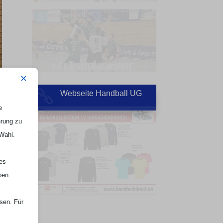
×
Webseite Handball UG

e
hrung zu
 Wahl.
nes
ben.
ssen. Für