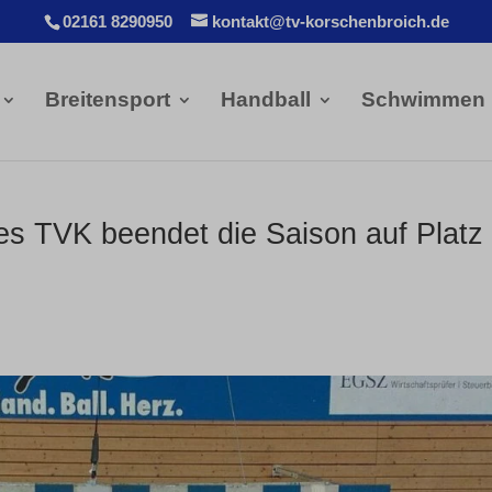
02161 8290950
kontakt@tv-korschenbroich.de
Breitensport
Handball
Schwimmen
es TVK beendet die Saison auf Platz