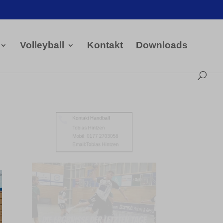
Volleyball
Kontakt
Downloads
Kontakt Handball

Tobias Hintzen
Mobil: 0177 2703058
Email:
Tobias Hintzen