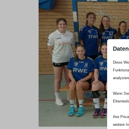
Daten
Diese Web
Funktiona
analysier
Wenn Sie 
Elterntei
Ihre Priv
weitere I