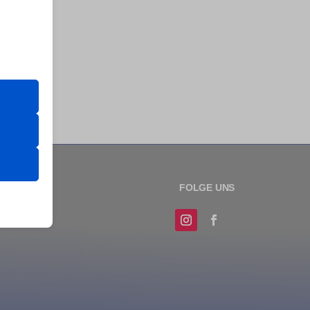
er Website
 das
 erfordern
sere