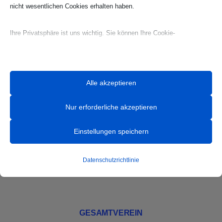
nicht wesentlichen Cookies erhalten haben.
Ihre Privatsphäre ist uns wichtig. Sie können Ihre Cookie-
Einstellungen jederzeit anpassen. Für weitere Informationen darüber,
wie wir Daten verwenden, lesen Sie bitte unsere Datenschutzrichtlinie.
Sie können Ihre Präferenzen jederzeit ändern, indem Sie auf die
Alle akzeptieren
Schaltfläche „Einstellungen“ unten klicken.
Nur erforderliche akzeptieren
HANDBALL
Beachten Sie, dass das Deaktivieren bestimmter Arten von Cookies
Ihr Erlebnis auf der Website und die von uns angebotenen Dienste
Einstellungen speichern
News
beeinträchtigen kann.
Team
Datenschutzrichtlinie
Essenzielle
Mannschaften
Essenzielle Cookies und Dienste ermöglichen grundlegende
Funktionen und sind für das ordnungsgemäße Funktionieren der
Website erforderlich. Diese Cookies und Dienste erfordern keine
GESAMTVEREIN
Zustimmung des Nutzers gemäß der DSGVO.