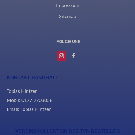
eindeutig kategorisiert wurden.
Impressum
Details anzeigen
Sitemap
borlabs-cookie
et-editing-post-*
et-recommend-sync-post-*
et-reloaded-post-*
et-saved-post*
KONTAKT HANDBALL
MicrosoftApplicationsTelemetryDeviceId
Tobias Hintzen
MicrosoftApplicationsTelemetryFirstLaunchTime
Mobil: 0177 2703058
rand_code_*
Email:
Tobias Hintzen
ssm_au_c
VEREINSKOLLEKTION DES TVK BESTELLEN