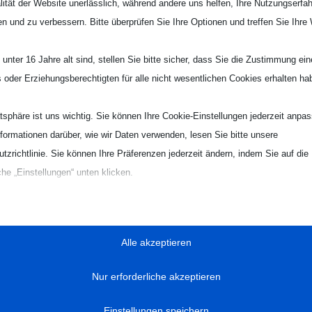
lität der Website unerlässlich, während andere uns helfen, Ihre Nutzungserfa
en und zu verbessern. Bitte überprüfen Sie Ihre Optionen und treffen Sie Ihre
er und die Trainerteams !!!
teilen
RSS-feed
teilen
unter 16 Jahre alt sind, stellen Sie bitte sicher, dass Sie die Zustimmung ei
ls oder Erziehungsberechtigten für alle nicht wesentlichen Cookies erhalten ha
atsphäre ist uns wichtig. Sie können Ihre Cookie-Einstellungen jederzeit anpa
nformationen darüber, wie wir Daten verwenden, lesen Sie bitte unsere
tzrichtlinie. Sie können Ihre Präferenzen jederzeit ändern, indem Sie auf die
ABTEILUNGEN
RECHTLICHES
che „Einstellungen“ unten klicken.
Breitensport
Datenschutzerklärung
Sie, dass das Deaktivieren bestimmter Arten von Cookies Ihr Erlebnis auf d
Schwimmen
Impressum
on uns angebotenen Dienste beeinträchtigen kann.
Alle akzeptieren
Volleyball
Sitemap
zielle
Nur erforderliche akzeptieren
ielle Cookies und Dienste ermöglichen grundlegende Funktionen und sind für
gsgemäße Funktionieren der Website erforderlich. Diese Cookies und Dienste
Einstellungen speichern