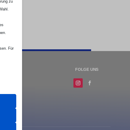
hrung zu
 Wahl.
nes
ben.
ssen. Für

Webseite Handball UG
er Website
 das
 erfordern