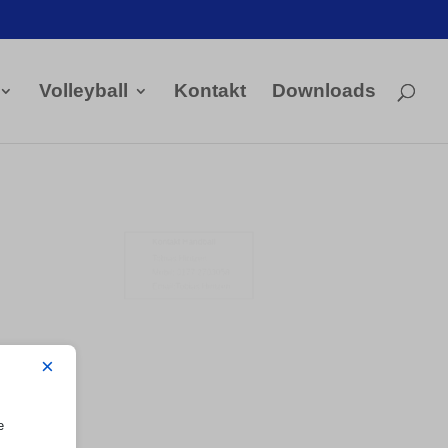
Volleyball
Kontakt
Downloads

Kontakt Handball
Tobias Hintzen
Mobil: 0177 2703058
Email:
Tobias Hintzen
×
a
e