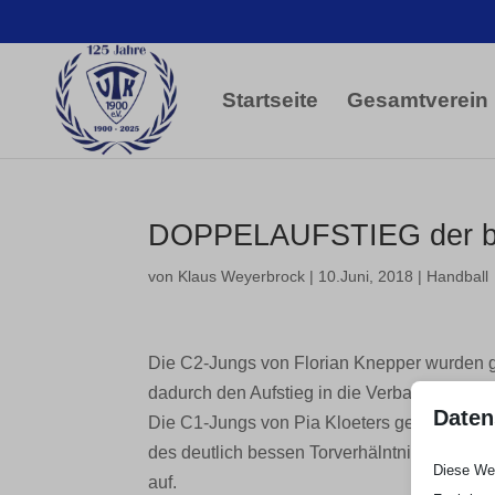
Startseite
Gesamtverein
DOPPELAUFSTIEG der be
von
Klaus Weyerbrock
|
10.Juni, 2018
|
Handball
Die C2-Jungs von Florian Knepper wurden gest
dadurch den Aufstieg in die Verbandsliga.
Daten
Die C1-Jungs von Pia Kloeters gewannen heut
des deutlich bessen Torverhälntnis im direk
Diese Web
auf.