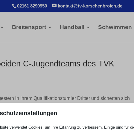
02161 8290950
kontakt@tv-korschenbroich.de
Breitensport
Handball
Schwimmen
iden C-Jugendteams des TVK
ern in ihrem Qualifikationsturnier Dritter und sicherten sich
schutzeinstellungen
e ihr Qualifikationsturnier in der Waldsporthalle auf Grund
ten Vergleich gegen die C2 des BHC und steigen in die Oberlig
site verwendet Cookies, um Ihre Erfahrung zu verbessern. Einige sind für di