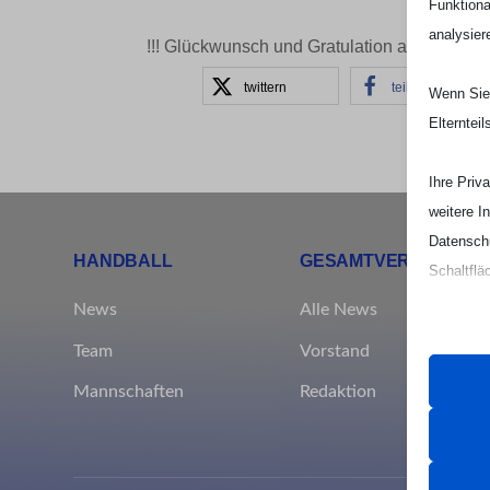
Funktiona
analysier
!!! Glückwunsch und Gratulation an die Spiel
twittern
teilen
Wenn Sie 
Elterntei
Ihre Priv
weitere I
Datenschu
HANDBALL
GESAMTVEREIN
Schaltflä
News
Alle News
Beachten 
Team
Vorstand
und die v
Mannschaften
Redaktion
Essen
Essenz
ordnun