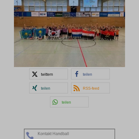
twittern
teilen
teilen
RSS-feed
teilen
Kontakt Handball
