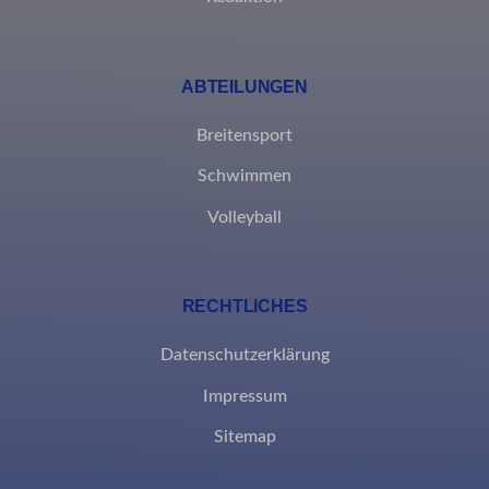
borlabs-cookie
et-editing-post-*
ABTEILUNGEN
et-recommend-sync-post-*
Breitensport
et-reloaded-post-*
Schwimmen
et-saved-post*
Volleyball
MicrosoftApplicationsTelemetryDeviceId
MicrosoftApplicationsTelemetryFirstLaunchTime
RECHTLICHES
rand_code_*
Datenschutzerklärung
ssm_au_c
Impressum
Sitemap