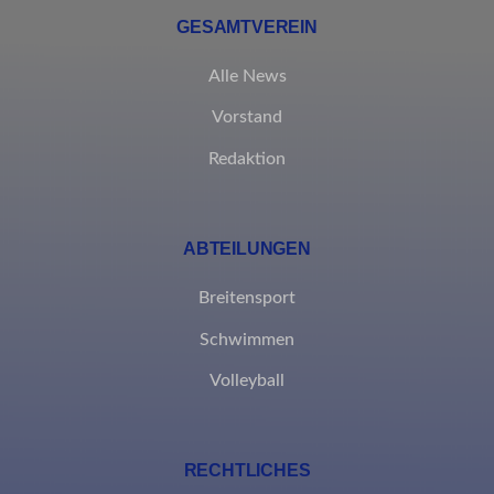
eindeutig kategorisiert wurden.
GESAMTVEREIN
Details anzeigen
Alle News
Vorstand
borlabs-cookie
Redaktion
et-editing-post-*
et-recommend-sync-post-*
ABTEILUNGEN
et-reloaded-post-*
et-saved-post*
Breitensport
et-syncing-post-*-bb
Schwimmen
et-was-editing-post-*-fb
Volleyball
MicrosoftApplicationsTelemetryDeviceId
MicrosoftApplicationsTelemetryFirstLaunchTime
RECHTLICHES