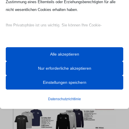
Zustimmung eines Elternteils oder Erziehungsberechtigten für alle
nicht wesentlichen Cookies erhalten haben.
Ihre Privatsphäre ist uns wichtig. Sie können Ihre Cookie-
Einstellungen jederzeit anpassen. Für weitere Informationen darüber,
wie wir Daten verwenden, lesen Sie bitte unsere Datenschutzrichtlinie.
Sie können Ihre Präferenzen jederzeit ändern, indem Sie auf die
Alle akzeptieren
Schaltfläche „Einstellungen“ unten klicken.
Nur erforderliche akzeptieren
Beachten Sie, dass das Deaktivieren bestimmter Arten von Cookies
Webseite Handball UG

Ihr Erlebnis auf der Website und die von uns angebotenen Dienste
Einstellungen speichern
beeinträchtigen kann.
Datenschutzrichtlinie
Essenzielle
Essenzielle Cookies und Dienste ermöglichen grundlegende
Funktionen und sind für das ordnungsgemäße Funktionieren der
Website erforderlich. Diese Cookies und Dienste erfordern keine