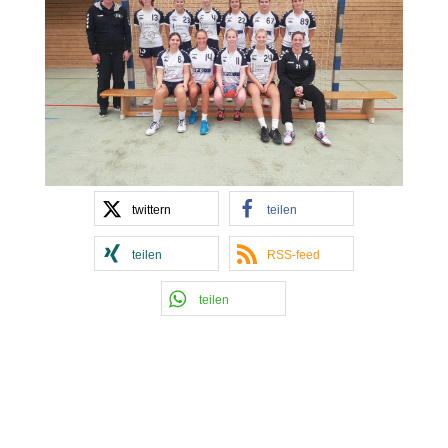
twittern
teilen
teilen
RSS-feed
teilen
Kontakt Handball
Tobias Hintzen