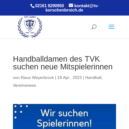
02161 8290950
kontakt@tv-
korschenbroich.de
Handballdamen des TVK
suchen neue Mitspielerinnen
von
Klaus Weyerbrock
|
18.Apr., 2023
|
Handball
,
Vereinsnews