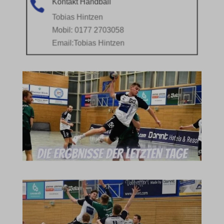
Kontakt Handball

Tobias Hintzen
Mobil: 0177 2703058
Email:
Tobias Hintzen