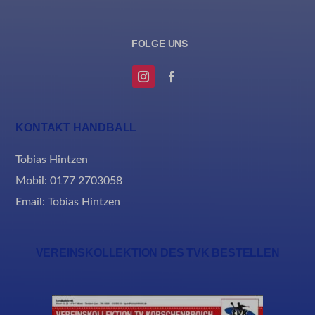
borlabs-cookie
et-editing-post-*
et-recommend-sync-post-*
et-reloaded-post-*
KONTAKT HANDBALL
et-saved-post*
Tobias Hintzen
MicrosoftApplicationsTelemetryDeviceId
Mobil: 0177 2703058
MicrosoftApplicationsTelemetryFirstLaunchTime
Email:
Tobias Hintzen
rand_code_*
ssm_au_c
VEREINSKOLLEKTION DES TVK BESTELLEN