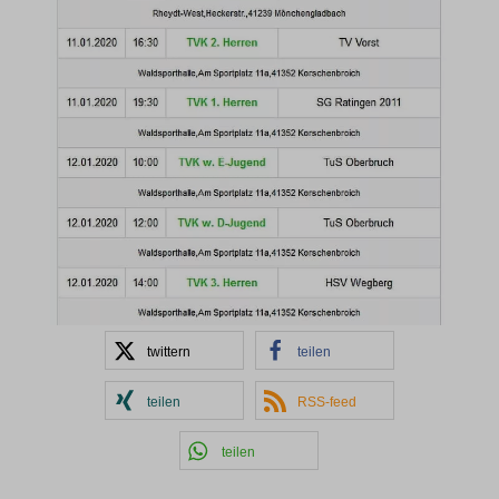
twittern
teilen
teilen
RSS-feed
teilen