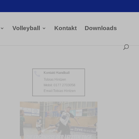
Volleyball
Kontakt
Downloads
Kontakt Handball

Tobias Hintzen
Mobil: 0177 2703058
Email:
Tobias Hintzen