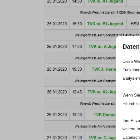
Daten
Diese Web
Funktiona
analysier
Wenn Sie 
Elterntei
Ihre Priv
weitere I
Datenschu