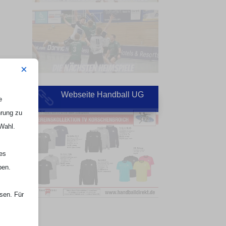
×
Webseite Handball UG

e
hrung zu
 Wahl.
nes
ben.
ssen. Für