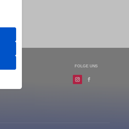
er Website
 das
 erfordern
sere