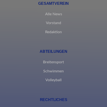
GESAMTVEREIN
eindeutig kategorisiert wurden.
Details anzeigen
Alle News
Vorstand
borlabs-cookie
Redaktion
et-editing-post-*
et-recommend-sync-post-*
ABTEILUNGEN
et-reloaded-post-*
et-saved-post*
Breitensport
MicrosoftApplicationsTelemetryDeviceId
Schwimmen
MicrosoftApplicationsTelemetryFirstLaunchTime
Volleyball
rand_code_*
ssm_au_c
RECHTLICHES