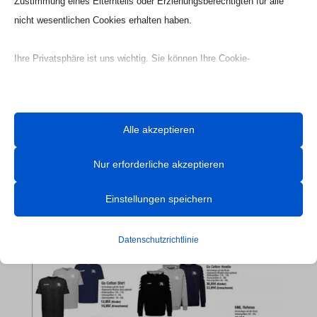
Zustimmung eines Elternteils oder Erziehungsberechtigten für alle
nicht wesentlichen Cookies erhalten haben.
Ihre Privatsphäre ist uns wichtig. Sie können Ihre Cookie-
Einstellungen jederzeit anpassen. Für weitere Informationen darüber,
wie wir Daten verwenden, lesen Sie bitte unsere Datenschutzrichtlinie.
Sie können Ihre Präferenzen jederzeit ändern, indem Sie auf die
Alle akzeptieren
Schaltfläche „Einstellungen“ unten klicken.
Nur erforderliche akzeptieren
Beachten Sie, dass das Deaktivieren bestimmter Arten von Cookies
Webseite Handball UG

Ihr Erlebnis auf der Website und die von uns angebotenen Dienste
Einstellungen speichern
beeinträchtigen kann.
Datenschutzrichtlinie
Essenzielle
Essenzielle Cookies und Dienste ermöglichen grundlegende
Funktionen und sind für das ordnungsgemäße Funktionieren der
Website erforderlich. Diese Cookies und Dienste erfordern keine