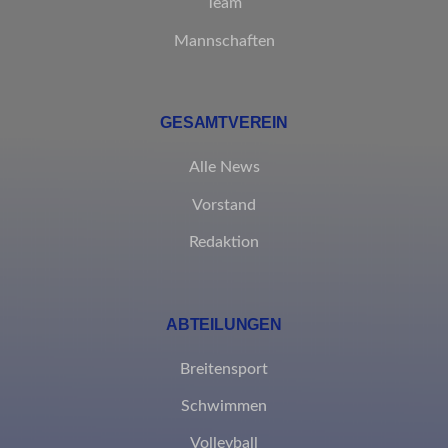
Team
_clck
Diese Kategorie umfasst alle Cookies, Domains und Dienste, die
Mannschaften
nicht in die anderen spezifischen Kategorien fallen oder nicht
eindeutig kategorisiert wurden.
Details anzeigen
GESAMTVEREIN
borlabs-cookie
Alle News
et-editing-post-*
Vorstand
et-recommend-sync-post-*
Redaktion
et-reloaded-post-*
et-saved-post*
ABTEILUNGEN
MicrosoftApplicationsTelemetryDeviceId
Breitensport
MicrosoftApplicationsTelemetryFirstLaunchTime
Schwimmen
rand_code_*
Volleyball