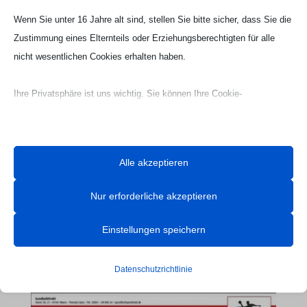
Wenn Sie unter 16 Jahre alt sind, stellen Sie bitte sicher, dass Sie die
Zustimmung eines Elternteils oder Erziehungsberechtigten für alle
nicht wesentlichen Cookies erhalten haben.
Ihre Privatsphäre ist uns wichtig. Sie können Ihre Cookie-
Einstellungen jederzeit anpassen. Für weitere Informationen darüber,
wie wir Daten verwenden, lesen Sie bitte unsere Datenschutzrichtlinie.
Sie können Ihre Präferenzen jederzeit ändern, indem Sie auf die
Alle akzeptieren
Schaltfläche „Einstellungen“ unten klicken.
Nur erforderliche akzeptieren
Beachten Sie, dass das Deaktivieren bestimmter Arten von Cookies
Ihr Erlebnis auf der Website und die von uns angebotenen Dienste
Einstellungen speichern
beeinträchtigen kann.
Webseite Handball UG

Datenschutzrichtlinie
Essenzielle
Essenzielle Cookies und Dienste ermöglichen grundlegende