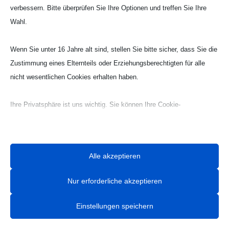
verbessern. Bitte überprüfen Sie Ihre Optionen und treffen Sie Ihre
Wahl.
Webseite Handball UG

Wenn Sie unter 16 Jahre alt sind, stellen Sie bitte sicher, dass Sie die
Zustimmung eines Elternteils oder Erziehungsberechtigten für alle
nicht wesentlichen Cookies erhalten haben.
Ihre Privatsphäre ist uns wichtig. Sie können Ihre Cookie-
Einstellungen jederzeit anpassen. Für weitere Informationen darüber,
wie wir Daten verwenden, lesen Sie bitte unsere Datenschutzrichtlinie.
Sie können Ihre Präferenzen jederzeit ändern, indem Sie auf die
Alle akzeptieren
Schaltfläche „Einstellungen“ unten klicken.
Nur erforderliche akzeptieren
Beachten Sie, dass das Deaktivieren bestimmter Arten von Cookies
Ihr Erlebnis auf der Website und die von uns angebotenen Dienste
Einstellungen speichern
beeinträchtigen kann.