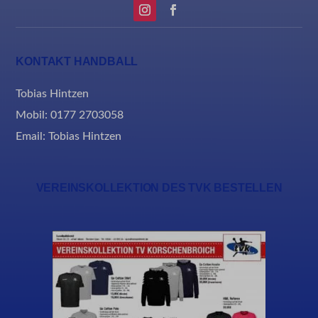
MicrosoftApplicationsTelemetryFirstLaunchTime
rand_code_*
ssm_au_c
KONTAKT HANDBALL
Tobias Hintzen
Mobil: 0177 2703058
Email:
Tobias Hintzen
VEREINSKOLLEKTION DES TVK BESTELLEN