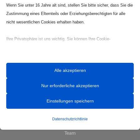
Wenn Sie unter 16 Jahre alt sind, stellen Sie bitte sicher, dass Sie die
Zustimmung eines Elternteils oder Erziehungsberechtigten für alle
nicht wesentlichen Cookies erhalten haben.
Ihre Privatsphäre ist uns wichtig. Sie können Ihre Cookie-
Einstellungen jederzeit anpassen. Für weitere Informationen darüber,
wie wir Daten verwenden, lesen Sie bitte unsere Datenschutzrichtlinie.
Sie können Ihre Präferenzen jederzeit ändern, indem Sie auf die
Alle akzeptieren
Schaltfläche „Einstellungen“ unten klicken.
Nur erforderliche akzeptieren
Beachten Sie, dass das Deaktivieren bestimmter Arten von Cookies
Ihr Erlebnis auf der Website und die von uns angebotenen Dienste
Einstellungen speichern
beeinträchtigen kann.
HANDBALL
Datenschutzrichtlinie
News
Essenzielle
Essenzielle Cookies und Dienste ermöglichen grundlegende
Team