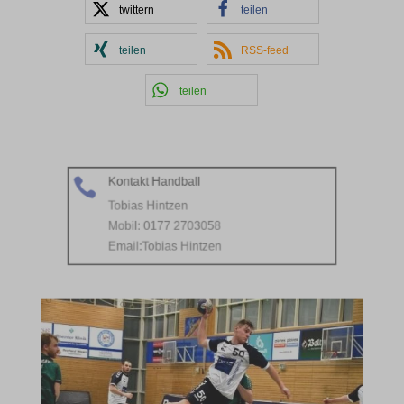
twittern
teilen
teilen
RSS-feed
teilen
Kontakt Handball

Tobias Hintzen
Mobil: 0177 2703058
Email:
Tobias Hintzen