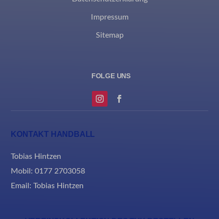
eindeutig kategorisiert wurden.
Impressum
Details anzeigen
Sitemap
borlabs-cookie
et-editing-post-*
et-recommend-sync-post-*
et-reloaded-post-*
et-saved-post*
KONTAKT HANDBALL
MicrosoftApplicationsTelemetryDeviceId
Tobias Hintzen
MicrosoftApplicationsTelemetryFirstLaunchTime
Mobil: 0177 2703058
rand_code_*
Email:
Tobias Hintzen
ssm_au_c