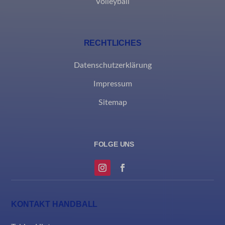
Volleyball
_clck
Diese Kategorie umfasst alle Cookies, Domains und Dienste, die
nicht in die anderen spezifischen Kategorien fallen oder nicht
eindeutig kategorisiert wurden.
RECHTLICHES
Details anzeigen
Datenschutzerklärung
borlabs-cookie
Impressum
et-editing-post-*
Sitemap
et-recommend-sync-post-*
et-reloaded-post-*
et-saved-post*
MicrosoftApplicationsTelemetryDeviceId
MicrosoftApplicationsTelemetryFirstLaunchTime
KONTAKT HANDBALL
rand_code_*