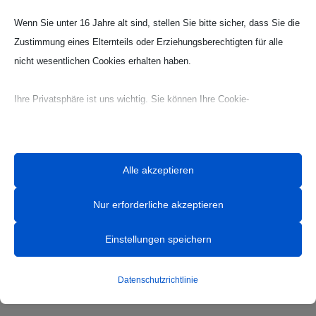
Wenn Sie unter 16 Jahre alt sind, stellen Sie bitte sicher, dass Sie die
Zustimmung eines Elternteils oder Erziehungsberechtigten für alle
nicht wesentlichen Cookies erhalten haben.
Ihre Privatsphäre ist uns wichtig. Sie können Ihre Cookie-
Einstellungen jederzeit anpassen. Für weitere Informationen darüber,
wie wir Daten verwenden, lesen Sie bitte unsere Datenschutzrichtlinie.
Sie können Ihre Präferenzen jederzeit ändern, indem Sie auf die
Alle akzeptieren
Schaltfläche „Einstellungen“ unten klicken.
Nur erforderliche akzeptieren
Beachten Sie, dass das Deaktivieren bestimmter Arten von Cookies
Ihr Erlebnis auf der Website und die von uns angebotenen Dienste
Einstellungen speichern
beeinträchtigen kann.
HANDBALL
Datenschutzrichtlinie
Essenzielle
News
Essenzielle Cookies und Dienste ermöglichen grundlegende