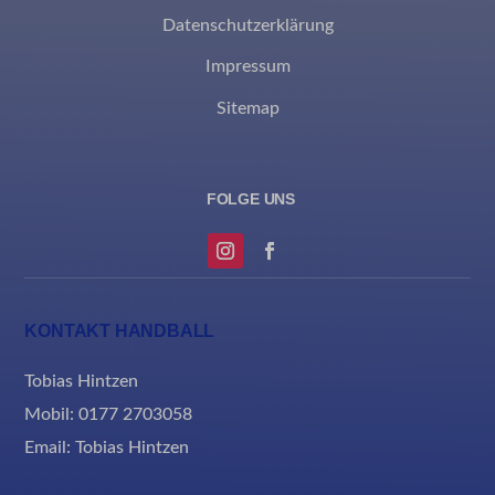
et-reloaded-post-*
Datenschutzerklärung
et-saved-post*
Impressum
MicrosoftApplicationsTelemetryDeviceId
Sitemap
MicrosoftApplicationsTelemetryFirstLaunchTime
rand_code_*
ssm_au_c
KONTAKT HANDBALL
Tobias Hintzen
Mobil: 0177 2703058
Email:
Tobias Hintzen