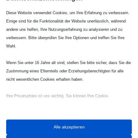
Diese Website verwendet Cookies, um Ihre Erfahrung zu verbessern.
Einige sind für die Funktionalität der Website unerlässlich, während
andere uns helfen, Ihre Nutzungserfahrung zu analysieren und zu
verbessern. Bitte überprüfen Sie Ihre Optionen und treffen Sie Ihre
Wahl.
Wenn Sie unter 16 Jahre alt sind, stellen Sie bitte sicher, dass Sie die
Zustimmung eines Elternteils oder Erziehungsberechtigten für alle
nicht wesentlichen Cookies erhalten haben.
Webseite Handball UG

Ihre Privatsphäre ist uns wichtig. Sie können Ihre Cookie-
Einstellungen jederzeit anpassen. Für weitere Informationen darüber,
wie wir Daten verwenden, lesen Sie bitte unsere Datenschutzrichtlinie.
Sie können Ihre Präferenzen jederzeit ändern, indem Sie auf die
Alle akzeptieren
Schaltfläche „Einstellungen“ unten klicken.