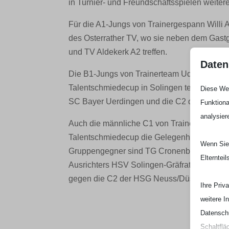
in Turnier- und Freundschaftsspielen weiter
Für die A1-Jungs von Trainergespann Willi
des Osterrather TV, wo sie neben dem Gast
und TV Aldekerk A2 treffen.
Daten
Die B1-Jungs von Trainerteam Udo Blecka
Talentschmiedecup in Solingen teil und spi
Diese Web
SC Bayer Uerdingen und die C2 des Gastge
Funktiona
analysier
Auch die männliche C1 von Trainerduo Pia 
Talentschmiedecup die Gelegenheit Training
Wenn Sie 
Gruppengegner sind TG Cronenberg, VfL G
Elterntei
Ausrichters HSV Solingen-Gräfrath. Am Tag d
gegen die C2 der HSG Neuss/Düsseldorf.
Ihre Priv
weitere I
Datenschu
Schaltflä