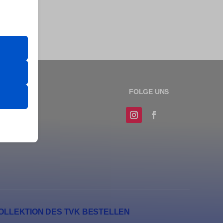
er Website
 das
 erfordern
sere
OLLEKTION DES TVK BESTELLEN
erte