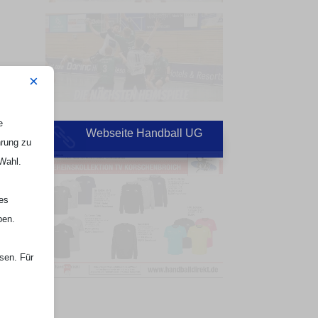
×
e
Webseite Handball UG

hrung zu
 Wahl.
nes
ben.
ssen. Für