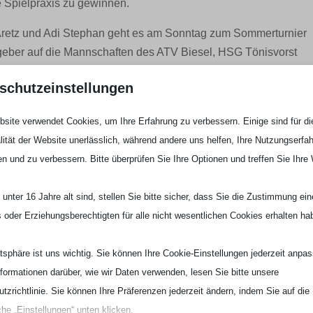
e Spielpraxis zu gewinnen.
 Aretz und Adi Stephan geht es am Sonntag zum Sommerturnier
geber auf die Mannschaften des ATV Biesel, HSG Tönisvorst
schutzeinstellungen
t und Birgit Rahmacher nehmen am Sonntag am
elen in ihrer Gruppe gegen die TG Cronenberg, TV Emsdetten,
site verwendet Cookies, um Ihre Erfahrung zu verbessern. Einige sind für di
bers HSV Solingen-Gräfrath.
lität der Website unerlässlich, während andere uns helfen, Ihre Nutzungserfa
en und zu verbessern. Bitte überprüfen Sie Ihre Optionen und treffen Sie Ihre
und Eva Kloeters nutzt am Samstag beim Solinger
sinhalte unter Wettkampfbedingungen zu testen. Ihre
unter 16 Jahre alt sind, stellen Sie bitte sicher, dass Sie die Zustimmung ei
ummersbach, Vohwinkeler STV, TV Emsdetten und die C2 des
ls oder Erziehungsberechtigten für alle nicht wesentlichen Cookies erhalten ha
arauf folgt zusätzlich ein Freundschaftsspiel in Düsseldorf
atsphäre ist uns wichtig. Sie können Ihre Cookie-Einstellungen jederzeit anpa
nformationen darüber, wie wir Daten verwenden, lesen Sie bitte unsere
tzrichtlinie. Sie können Ihre Präferenzen jederzeit ändern, indem Sie auf die
che „Einstellungen“ unten klicken.