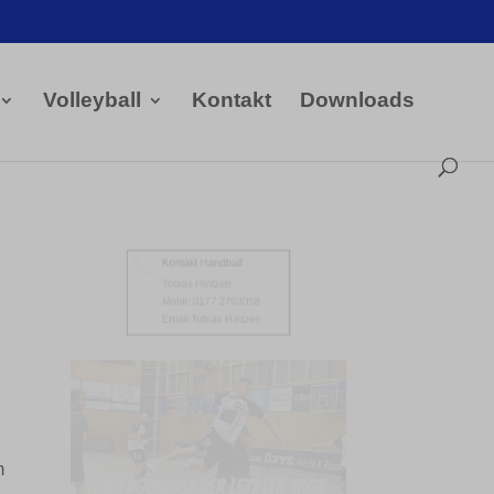
Volleyball
Kontakt
Downloads
Kontakt Handball

Tobias Hintzen
Mobil: 0177 2703058
Email:
Tobias Hintzen
m