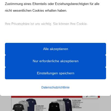
Zustimmung eines Elternteils oder Erziehungsberechtigten für alle
nicht wesentlichen Cookies erhalten haben.
Ihre Privatsphäre ist uns wichtig. Sie können Ihre Cookie-
Einstellungen jederzeit anpassen. Für weitere Informationen darüber,
wie wir Daten verwenden, lesen Sie bitte unsere Datenschutzrichtlinie.
Sie können Ihre Präferenzen jederzeit ändern, indem Sie auf die
Alle akzeptieren
Schaltfläche „Einstellungen“ unten klicken.
Nur erforderliche akzeptieren
Beachten Sie, dass das Deaktivieren bestimmter Arten von Cookies
Webseite Handball UG

Ihr Erlebnis auf der Website und die von uns angebotenen Dienste
Einstellungen speichern
beeinträchtigen kann.
Datenschutzrichtlinie
Essenzielle
Essenzielle Cookies und Dienste ermöglichen grundlegende
Funktionen und sind für das ordnungsgemäße Funktionieren der