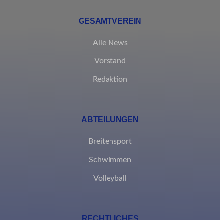
nicht in die anderen spezifischen Kategorien fallen oder nicht
eindeutig kategorisiert wurden.
GESAMTVEREIN
Details anzeigen
Alle News
borlabs-cookie
Vorstand
et-editing-post-*
Redaktion
et-recommend-sync-post-*
et-reloaded-post-*
ABTEILUNGEN
et-saved-post*
Breitensport
MicrosoftApplicationsTelemetryDeviceId
Schwimmen
MicrosoftApplicationsTelemetryFirstLaunchTime
Volleyball
rand_code_*
ssm_au_c
RECHTLICHES