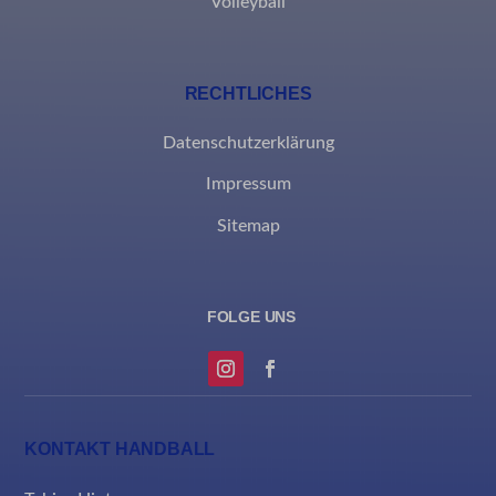
Volleyball
et-recommend-sync-post-*
et-reloaded-post-*
RECHTLICHES
et-saved-post*
Datenschutzerklärung
MicrosoftApplicationsTelemetryDeviceId
Impressum
MicrosoftApplicationsTelemetryFirstLaunchTime
Sitemap
rand_code_*
ssm_au_c
KONTAKT HANDBALL