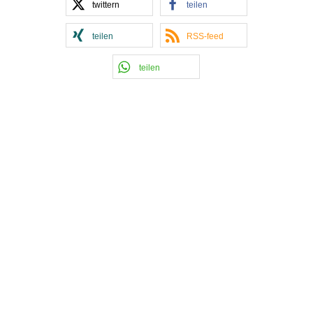
twittern
teilen
teilen
RSS-feed
teilen
Kontakt Handball
Tobias Hintzen
Mobil: 0177 2703058
Email:
Tobias Hintzen