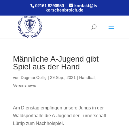
02161 8290950
kontakt@tv-
korschenbroich.de
Männliche A-Jugend gibt
Spiel aus der Hand
von
Dagmar.Oellig
|
29.Sep., 2021
|
Handball
,
Vereinsnews
Am Dienstag empfingen unsere Jungs in der
Waldsporthalle die A-Jugend der Turnerschaft
Lürrip zum Nachholspiel.