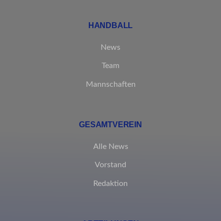
MicrosoftApplicationsTelemetryFirstLaunchTime
rand_code_*
HANDBALL
ssm_au_c
News
Team
Mannschaften
GESAMTVEREIN
Alle News
Vorstand
Redaktion