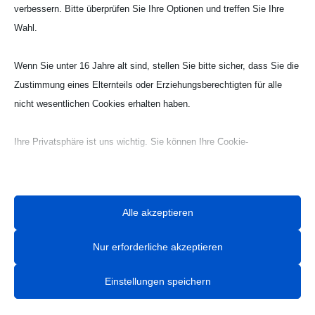
verbessern. Bitte überprüfen Sie Ihre Optionen und treffen Sie Ihre
Wahl.
Wenn Sie unter 16 Jahre alt sind, stellen Sie bitte sicher, dass Sie die
Zustimmung eines Elternteils oder Erziehungsberechtigten für alle
nicht wesentlichen Cookies erhalten haben.
twittern
teilen
Ihre Privatsphäre ist uns wichtig. Sie können Ihre Cookie-
teilen
RSS-feed
Einstellungen jederzeit anpassen. Für weitere Informationen darüber,
wie wir Daten verwenden, lesen Sie bitte unsere Datenschutzrichtlinie.
teilen
Sie können Ihre Präferenzen jederzeit ändern, indem Sie auf die
Alle akzeptieren
Schaltfläche „Einstellungen“ unten klicken.
Kontakt Handball

Nur erforderliche akzeptieren
Beachten Sie, dass das Deaktivieren bestimmter Arten von Cookies
Tobias Hintzen
Ihr Erlebnis auf der Website und die von uns angebotenen Dienste
Einstellungen speichern
Mobil: 0177 2703058
beeinträchtigen kann.
Email:
Tobias Hintzen