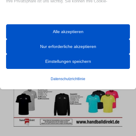
Ihre Privatsphäre ist uns wichtig. Sie können Ihre Cookie-
Einstellungen jederzeit anpassen. Für weitere Informationen darüber,
wie wir Daten verwenden, lesen Sie bitte unsere Datenschutzrichtlinie.
Sie können Ihre Präferenzen jederzeit ändern, indem Sie auf die
Webseite Handball UG

Alle akzeptieren
Schaltfläche „Einstellungen“ unten klicken.
Nur erforderliche akzeptieren
Beachten Sie, dass das Deaktivieren bestimmter Arten von Cookies
Ihr Erlebnis auf der Website und die von uns angebotenen Dienste
Einstellungen speichern
beeinträchtigen kann.
Datenschutzrichtlinie
Essenzielle
Essenzielle Cookies und Dienste ermöglichen grundlegende
Funktionen und sind für das ordnungsgemäße Funktionieren der
Website erforderlich. Diese Cookies und Dienste erfordern keine
Zustimmung des Nutzers gemäß der DSGVO.
Details anzeigen