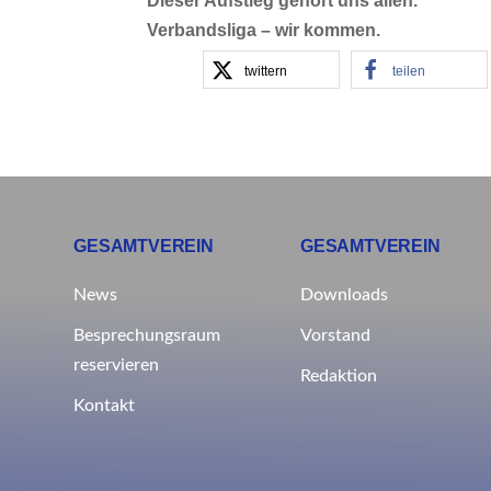
Dieser Aufstieg gehört uns allen.
Verbandsliga – wir kommen.
twittern
teilen
GESAMTVEREIN
GESAMTVEREIN
News
Downloads
Besprechungsraum
Vorstand
reservieren
Redaktion
Kontakt