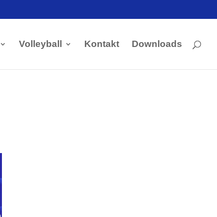
Volleyball
Kontakt
Downloads
Kontakt Handball
Tobias Hintzen
Mobil: 0177 2703058
Email:
Tobias Hintzen