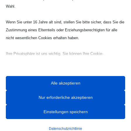
Webseite Handball UG

Wahl.
Wenn Sie unter 16 Jahre alt sind, stellen Sie bitte sicher, dass Sie die
Zustimmung eines Elternteils oder Erziehungsberechtigten für alle
nicht wesentlichen Cookies erhalten haben.
Ihre Privatsphäre ist uns wichtig. Sie können Ihre Cookie-
Einstellungen jederzeit anpassen. Für weitere Informationen darüber,
wie wir Daten verwenden, lesen Sie bitte unsere Datenschutzrichtlinie.
Sie können Ihre Präferenzen jederzeit ändern, indem Sie auf die
Alle akzeptieren
Schaltfläche „Einstellungen“ unten klicken.
Nur erforderliche akzeptieren
Beachten Sie, dass das Deaktivieren bestimmter Arten von Cookies
Ihr Erlebnis auf der Website und die von uns angebotenen Dienste
Einstellungen speichern
beeinträchtigen kann.
Datenschutzrichtlinie