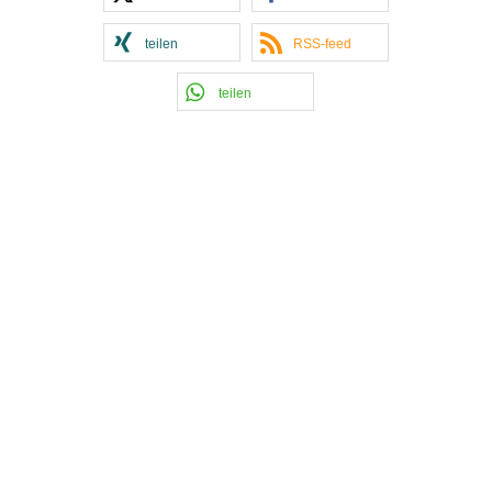
teilen
RSS-feed
teilen
Kontakt Handball
Tobias Hintzen
Mobil: 0177 2703058
Email:
Tobias Hintzen