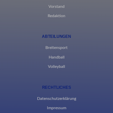
eindeutig kategorisiert wurden.
Vorstand
Details anzeigen
Redaktion
borlabs-cookie
et-editing-post-*
ABTEILUNGEN
et-recommend-sync-post-*
Breitensport
et-reloaded-post-*
Handball
et-saved-post*
Volleyball
MicrosoftApplicationsTelemetryDeviceId
MicrosoftApplicationsTelemetryFirstLaunchTime
RECHTLICHES
rand_code_*
Datenschutzerklärung
ssm_au_c
Impressum