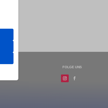
er Website
 das
 erfordern
sere