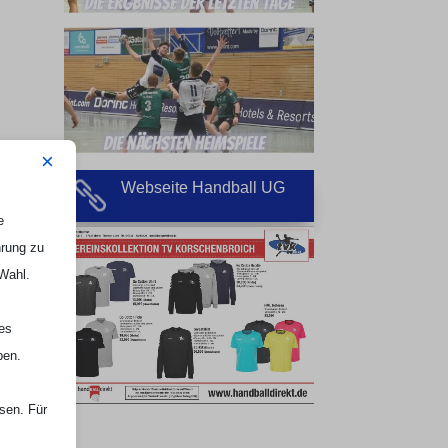
s
×
Webseite Handball UG

e
hrung zu
 Wahl.
nes
ben.
ssen. Für