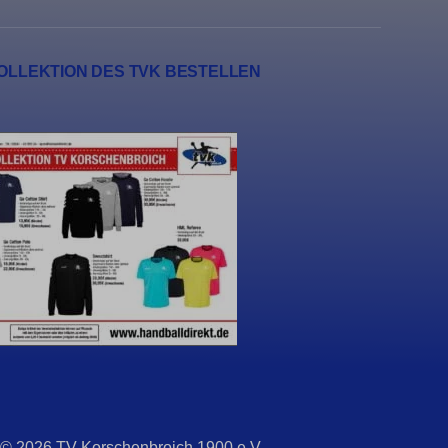
erte
 hinweg
OLLEKTION DES TVK BESTELLEN
n
 © 2026 TV Korschenbroich 1900 e.V.