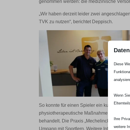
genommen werden: die medizinische Verso
„Wir haben derzeit leider zwei angeschlagen
TVK zu nutzen“, berichtet Deppisch.
Daten
Diese Web
Funktiona
analysier
Wenn Sie 
Elterntei
So konnte für einen Spieler ein kurzfristige
physiotherapeutische Maßnahmen an: Simon 
Ihre Priv
behandelt. Die Praxis „Mechelinck & Herfurt
weitere I
Umgang mit Sportlern. Weitere Infos erhalten