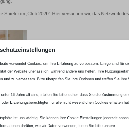
rgung.
e Spieler im ‚Club 2020‘. Hier versuchen wir, das Netzwerk de
schutzeinstellungen
site verwendet Cookies, um Ihre Erfahrung zu verbessern. Einige sind für di
lität der Website unerlässlich, während andere uns helfen, Ihre Nutzungserfa
en und zu verbessern. Bitte überprüfen Sie Ihre Optionen und treffen Sie Ihre
unter 16 Jahre alt sind, stellen Sie bitte sicher, dass Sie die Zustimmung ei
ls oder Erziehungsberechtigten für alle nicht wesentlichen Cookies erhalten ha
r MRT-Termin vermittelt werden, für einen anderen Akteur stehen
Scheidt (Jahrgang 2001) wird derzeit von Michael Herfurtner
atsphäre ist uns wichtig. Sie können Ihre Cookie-Einstellungen jederzeit anpa
ner“ ist Partner des „Club 2020“ und besonders erfahren im
nformationen darüber, wie wir Daten verwenden, lesen Sie bitte unsere
 gibt es hier:
http://www.mh-physio.de/index.html