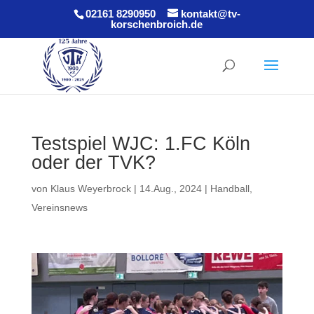
02161 8290950
kontakt@tv-
korschenbroich.de
Testspiel WJC: 1.FC Köln
oder der TVK?
von
Klaus Weyerbrock
|
14.Aug., 2024
|
Handball
,
Vereinsnews