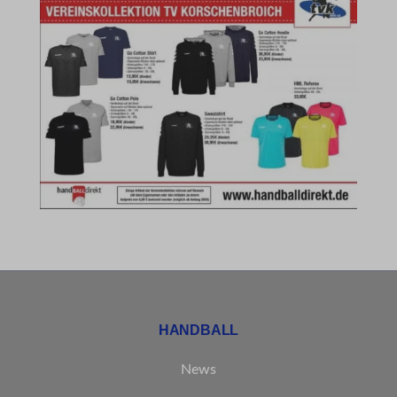
_clck
Diese Kategorie umfasst alle Cookies, Domains und Dienste, die
nicht in die anderen spezifischen Kategorien fallen oder nicht
eindeutig kategorisiert wurden.
Details anzeigen
borlabs-cookie
et-editing-post-*
et-recommend-sync-post-*
et-reloaded-post-*
et-saved-post*
MicrosoftApplicationsTelemetryDeviceId
HANDBALL
MicrosoftApplicationsTelemetryFirstLaunchTime
News
rand_code_*