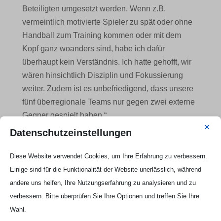
Beteiligten umgesetzt werden. Wenn z.B.
vermeintlich motivierte Spieler zu spät oder ohne
Handball zum Training kommen oder mit dem
Kopf ganz woanders sind, habe ich dafür
überhaupt kein Verständnis. Ich hatte gehofft, wir
wären hinsichtlich Disziplin und Fokussierung
weiter. Zudem ist es unbefriedigend, dass unsere
fünf überregionale Teams nur gegen zwei externe
Gegner gespielt haben.“
×
Datenschutzeinstellungen
Diese Website verwendet Cookies, um Ihre Erfahrung zu verbessern.
Einige sind für die Funktionalität der Website unerlässlich, während
andere uns helfen, Ihre Nutzungserfahrung zu analysieren und zu
verbessern. Bitte überprüfen Sie Ihre Optionen und treffen Sie Ihre
Wahl.