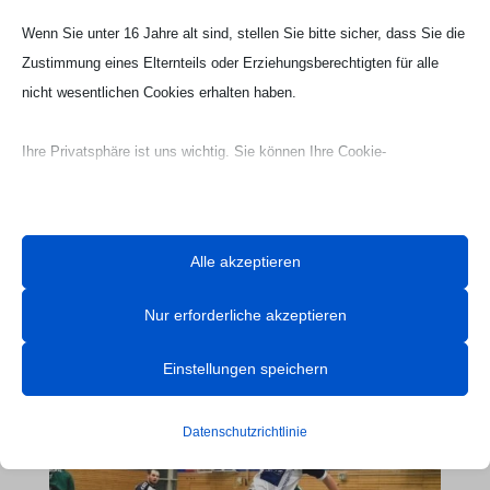
Wenn Sie unter 16 Jahre alt sind, stellen Sie bitte sicher, dass Sie die
twittern
teilen
Zustimmung eines Elternteils oder Erziehungsberechtigten für alle
nicht wesentlichen Cookies erhalten haben.
teilen
RSS-feed
teilen
Ihre Privatsphäre ist uns wichtig. Sie können Ihre Cookie-
Einstellungen jederzeit anpassen. Für weitere Informationen darüber,
wie wir Daten verwenden, lesen Sie bitte unsere Datenschutzrichtlinie.
Sie können Ihre Präferenzen jederzeit ändern, indem Sie auf die
Kontakt Handball

Alle akzeptieren
Schaltfläche „Einstellungen“ unten klicken.
Tobias Hintzen
Mobil: 0177 2703058
Nur erforderliche akzeptieren
Beachten Sie, dass das Deaktivieren bestimmter Arten von Cookies
Email:
Tobias Hintzen
Ihr Erlebnis auf der Website und die von uns angebotenen Dienste
Einstellungen speichern
beeinträchtigen kann.
Datenschutzrichtlinie
Essenzielle
Essenzielle Cookies und Dienste ermöglichen grundlegende